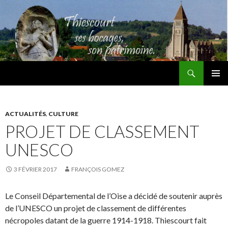
Recherche
Thiescourt
ALLER
MENU
AU
PRINCI
CONTENU
ACTUALITÉS
,
CULTURE
PROJET DE CLASSEMENT
UNESCO
3 FÉVRIER 2017
FRANÇOIS GOMEZ
Le Conseil Départemental de l’Oise a décidé de soutenir auprès
de l’UNESCO un projet de classement de différentes
nécropoles datant de la guerre 1914-1918. Thiescourt fait