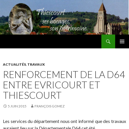
Recherche
Thiescourt
ALLER
MENU
AU
PRINCI
CONTENU
ACTUALITÉS
,
TRAVAUX
RENFORCEMENT DE LA D64
ENTRE EVRICOURT ET
THIESCOURT
5 JUIN 2015
FRANÇOIS GOMEZ
Les services du département nous ont informé que des travaux
auraient lieu sur la Départementale D64 cet été.