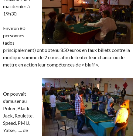
mai dernier à
19h30.
Environ 80
personnes
(ados
principalement) ont obtenu 850 euros en faux billets contre la
modique somme de 2 euros afin de tenter leur chance ou de
mettre en action leur compétences de « bluff ».
On pouvait
s’amuser au
Poker, Black
Jack, Roulette,
Speed, PMU,
Yatse, ….. de