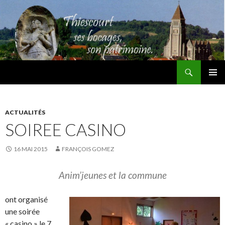
Recherche
Thiescourt
ALLER
MENU
AU
PRINCI
CONTENU
ACTUALITÉS
SOIREE CASINO
16 MAI 2015
FRANÇOIS GOMEZ
Anim’jeunes et la commune
ont organisé
une soirée
« casino » le 7