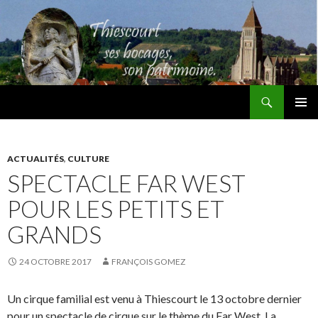
Recherche
Thiescourt
ALLER
MENU
AU
PRINCI
CONTENU
ACTUALITÉS
,
CULTURE
SPECTACLE FAR WEST
POUR LES PETITS ET
GRANDS
24 OCTOBRE 2017
FRANÇOIS GOMEZ
Un cirque familial est venu à Thiescourt le 13 octobre dernier
pour un spectacle de cirque sur le thème du Far West. La