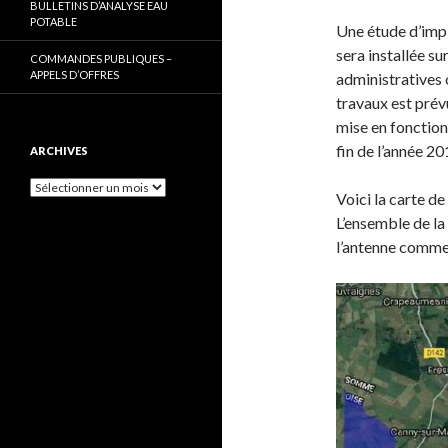
BULLETINS D’ANALYSE EAU
POTABLE
Une étude d’impla
sera installée s
COMMANDES PUBLIQUES –
APPELS D’OFFRES
administratives 
travaux est prév
mise en fonction
fin de l’année 20
ARCHIVES
Archives
Voici la carte de
L’ensemble de l
l’antenne comme