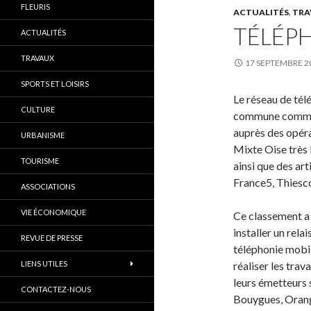
FLEURIS
ACTUALITÉS
,
TRA
TÉLÉP
ACTUALITÉS
TRAVAUX
17 SEPTEMBRE 2
SPORTS ET LOISIRS
Le réseau de tél
CULTURE
commune comme 
auprès des opéra
URBANISME
Mixte Oise très
TOURISME
ainsi que des art
France5, Thiesco
ASSOCIATIONS
VIE ÉCONOMIQUE
Ce classement a
installer un rela
REVUE DE PRESSE
téléphonie mobil
LIENS UTILES
réaliser les tra
leurs émetteurs s
CONTACTEZ-NOUS
Bouygues, Orange