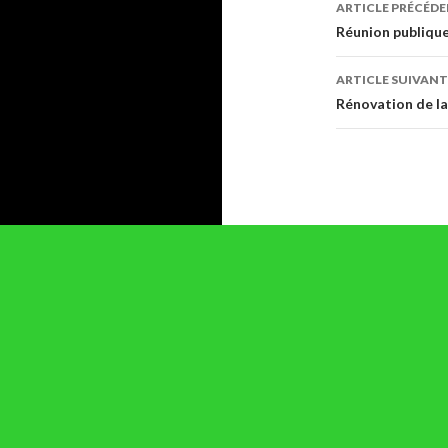
Navigati
ARTICLE PRÉCÉD
des
Réunion publique
articles
ARTICLE SUIVANT
Rénovation de la