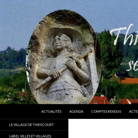
ALLER AU CONTENU
Recherche
Thiescourt
ACTUALITÉS
AGENDA
COMPTES RENDUS
ACTE
Le site officiel de la commune de
LE VILLAGE DE THIESCOURT
Thiescourt (Oise)
LABEL VILLES ET VILLAGES