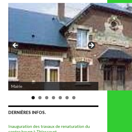
Eglise de Thiescourt détruite durant la
Mairie
grande guerre
DERNIÈRES INFOS.
Inauguration des travaux de renaturation du
centre bourg à Thiescourt