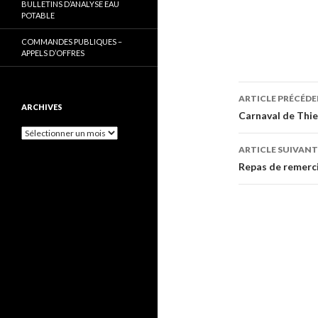
BULLETINS D’ANALYSE EAU
POTABLE
COMMANDES PUBLIQUES –
APPELS D’OFFRES
Navigati
ARTICLE PRÉCÉD
ARCHIVES
des
Carnaval de Thi
Archives
articles
ARTICLE SUIVANT
Repas de remerc