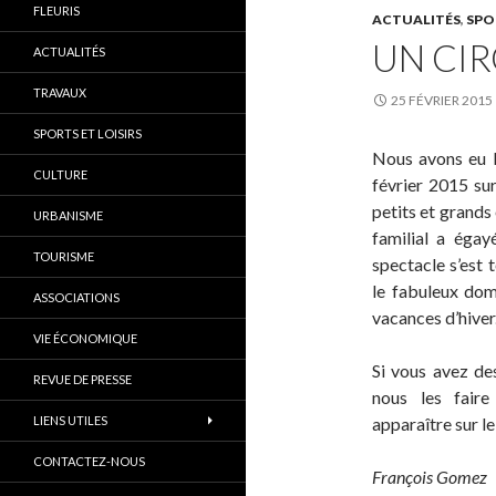
FLEURIS
ACTUALITÉS
,
SPO
UN CI
ACTUALITÉS
TRAVAUX
25 FÉVRIER 2015
SPORTS ET LOISIRS
Nous avons eu l
CULTURE
février 2015 su
petits et grands
URBANISME
familial a égay
TOURISME
spectacle s’est t
le fabuleux dom
ASSOCIATIONS
vacances d’hiver
VIE ÉCONOMIQUE
Si vous avez de
REVUE DE PRESSE
nous les faire
LIENS UTILES
apparaître sur le
CONTACTEZ-NOUS
François Gomez