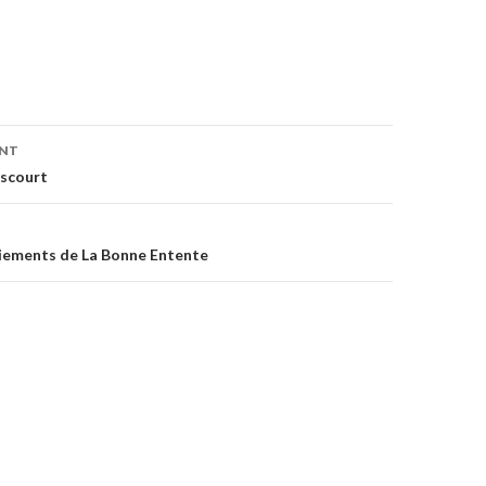
on
ENT
escourt
iements de La Bonne Entente