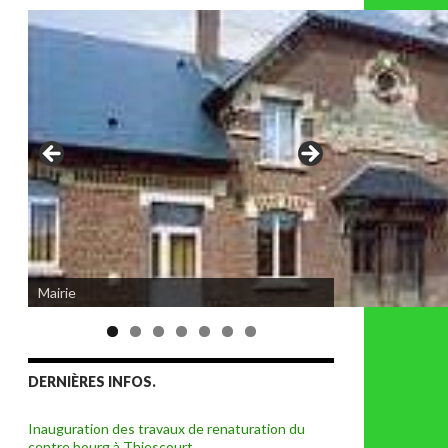
Eglise de Thiescourt détruite durant la
Mairie
grande guerre
DERNIÈRES INFOS.
Inauguration des travaux de renaturation du
centre bourg à Thiescourt