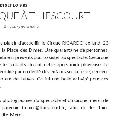
RTS ET LOISIRS
RQUE À THIESCOURT
FRANÇOIS GOMEZ
e plaisir d’accueillir le Cirque RICARDO ce lundi 23
r la Place des Dîmes. Une quarantaine de personnes,
 étaient présents pour assister au spectacle. Ce cirque
é les enfants durant cette après-midi pluvieuse. Le
erminé par un défilé des enfants sur la piste, derrière
pteur de Fauves. Ce fut une belle activité pour ces
.
s photographies du spectacle et du cirque, merci de
 parvenir (maire@thiescourt.fr) afin de les faire
 site. Merci.