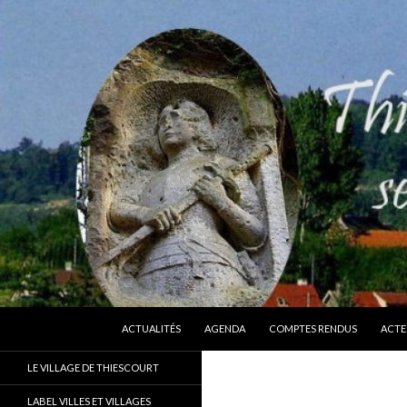
ALLER AU CONTENU
Recherche
Thiescourt
ACTUALITÉS
AGENDA
COMPTES RENDUS
ACTE
Le site officiel de la commune de
LE VILLAGE DE THIESCOURT
Thiescourt (Oise)
LABEL VILLES ET VILLAGES