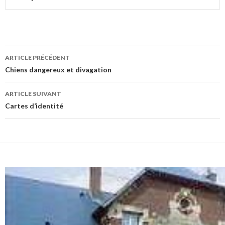
Navigation
ARTICLE PRÉCÉDENT
des
Chiens dangereux et divagation
articles
ARTICLE SUIVANT
Cartes d’identité