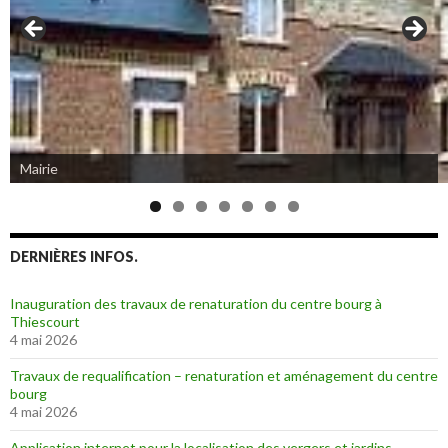
Mairie
Eglise de Thiescourt détruite durant la grande guerre
DERNIÈRES INFOS.
Inauguration des travaux de renaturation du centre bourg à
Thiescourt
4 mai 2026
Travaux de requalification – renaturation et aménagement du centre
bourg
4 mai 2026
Application internet pour la localisation des vergers et jardins