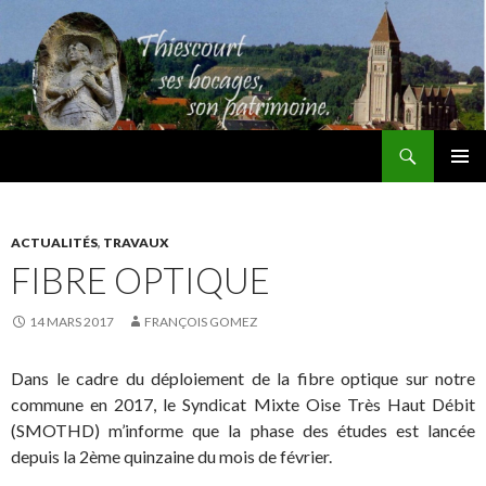
Recherche
Thiescourt
ALLER
MENU
AU
PRINCI
CONTENU
ACTUALITÉS
,
TRAVAUX
FIBRE OPTIQUE
14 MARS 2017
FRANÇOIS GOMEZ
Dans le cadre du déploiement de la fibre optique sur notre
commune en 2017, le Syndicat Mixte Oise Très Haut Débit
(SMOTHD) m’informe que la phase des études est lancée
depuis la 2ème quinzaine du mois de février.