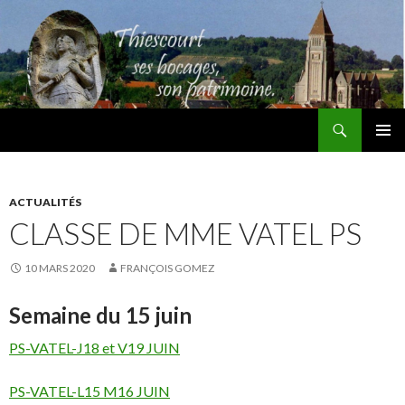
Recherche
Thiescourt
ALLER
MENU
AU
PRINCI
CONTENU
ACTUALITÉS
CLASSE DE MME VATEL PS
10 MARS 2020
FRANÇOIS GOMEZ
Semaine du 15 juin
PS-VATEL-J18 et V19 JUIN
PS-VATEL-L15 M16 JUIN