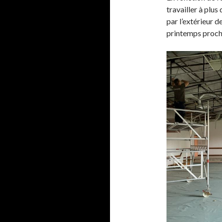
travailler à plus
par l’extérieur d
printemps proch