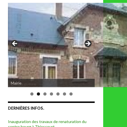
Eglise de Thiescourt détruite durant la
grande guerre
DERNIÈRES INFOS.
Inauguration des travaux de renaturation du
centre bourg à Thiescourt