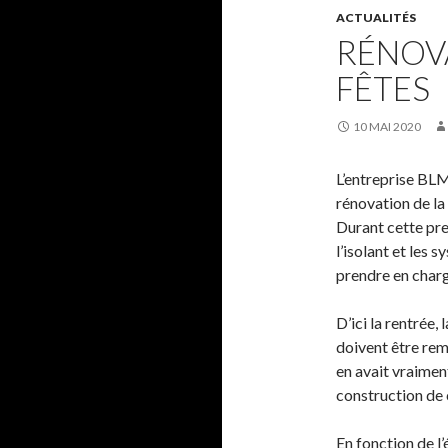
ACTUALITÉS
RÉNOVA
FÊTES
10 MAI 2020
L’entreprise BLM
rénovation de la 
Durant cette pre
l’isolant et les 
prendre en charg
D’ici la rentrée,
doivent être rem
en avait vraimen
construction de c
En fonction de l’