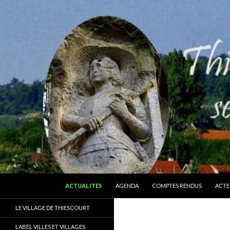
ALLER AU CONTENU
Recherche
Thiescourt
ACTUALITÉS
AGENDA
COMPTES RENDUS
ACTE
Le site officiel de la commune de
LE VILLAGE DE THIESCOURT
Thiescourt (Oise)
LABEL VILLES ET VILLAGES