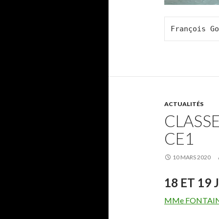
François Go
ACTUALITÉS
CLASS
CE1
10 MARS 2020
18 ET 19 
MMe FONTAINE C